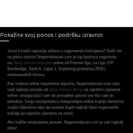
Pokažite svoj ponos i podršku izravno!
Jeste li tražili najnovije stilove u nogometnim košuljama? Došli ste
na pravo mjesto! Nogometducan.com je top ljestvica nogometa
za,
dječji dresovi kompleti
online od Premier lige, La Lige LFP,
Bundeslige, Serie A, Ligue 1, Svjetskog prvenstva 2018 i
međunarodnih timova.
Kao vodeća online nogometna trgovina, Nogometducan.com vam
nudi najbolju ponudu od
dječji dresovi akcija
na najnižim cijenama
online, omogućujući vam da pronađete upravo ono što vam je
potrebno. Svoju neusporedivu maloprodajnu online kupnju donosimo
svojim klijentima tako da možete kupiti najbolji izbor nogometnih
košulja po najnižim cijenama na mreži.
Ako tražite nevjerojatne ponude, Nogometducan.com je vaš najbolji
izbor!