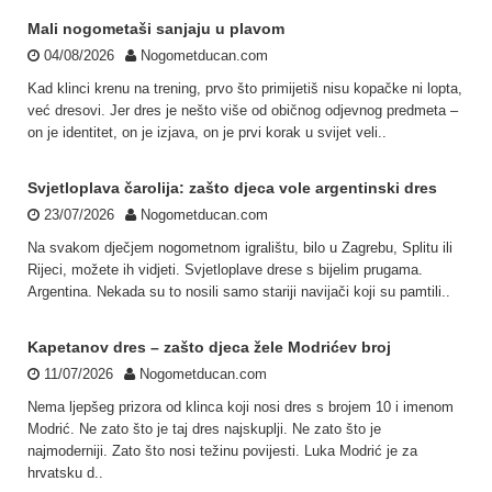
Mali nogometaši sanjaju u plavom
04/08/2026
Nogometducan.com
Kad klinci krenu na trening, prvo što primijetiš nisu kopačke ni lopta,
već dresovi. Jer dres je nešto više od običnog odjevnog predmeta –
on je identitet, on je izjava, on je prvi korak u svijet veli..
Svjetloplava čarolija: zašto djeca vole argentinski dres
23/07/2026
Nogometducan.com
Na svakom dječjem nogometnom igralištu, bilo u Zagrebu, Splitu ili
Rijeci, možete ih vidjeti. Svjetloplave drese s bijelim prugama.
Argentina. Nekada su to nosili samo stariji navijači koji su pamtili..
Kapetanov dres – zašto djeca žele Modrićev broj
11/07/2026
Nogometducan.com
Nema ljepšeg prizora od klinca koji nosi dres s brojem 10 i imenom
Modrić. Ne zato što je taj dres najskuplji. Ne zato što je
najmoderniji. Zato što nosi težinu povijesti. Luka Modrić je za
hrvatsku d..