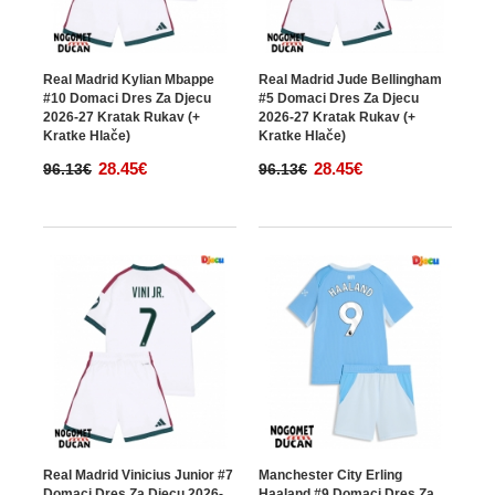
Real Madrid Kylian Mbappe
Real Madrid Jude Bellingham
#10 Domaci Dres Za Djecu
#5 Domaci Dres Za Djecu
2026-27 Kratak Rukav (+
2026-27 Kratak Rukav (+
Kratke Hlače)
Kratke Hlače)
28.45€
28.45€
96.13€
96.13€
Real Madrid Vinicius Junior #7
Manchester City Erling
Domaci Dres Za Djecu 2026-
Haaland #9 Domaci Dres Za