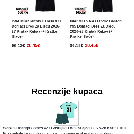
Inter Milan Nicolo Barella #23
Inter Milan Alessandro Bastoni
Domaci Dres Za Djecu 2026-
#95 Domaci Dres Za Djecu
27 Kratak Rukav (+ Kratke
2026-27 Kratak Rukav (+
Hlače)
Kratke Hlače)
28.45€
28.45€
96.13€
96.13€
Recenzije kupaca
Wolves Rodrigo Gomes #21 Gostujuci Dres za djecu 2025-26 Kratak Rukav
(+ Kratke hlače)
Posavjetujte se s profesionalnom i brižljivom postprodajnom uslugom