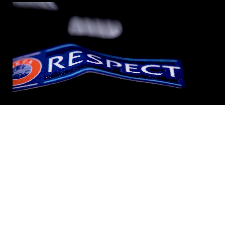
Informacije
Kontaktirajte nas
Kako naručiti
Dostava i povrat
Pravila o privatnosti
Uvjeti korištenja