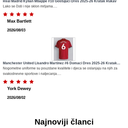
Real Madrid Kylian Mbappe #10 Gostujuci Dres 2025-26 Kratak Rukav
Lako se čisti i nije sklon mrljama.....
Max Bartlett
2026/08/03
Manchester United Lisandro Martinez #6 Domaci Dres 2025-26 Kratak
Rukav
Nogometne uniforme su pouzdane kvalitete i djeca se oslanjaju na njih za
svakodnevne sportove i natjecanja.....
York Dewey
2026/08/02
Najnoviji članci