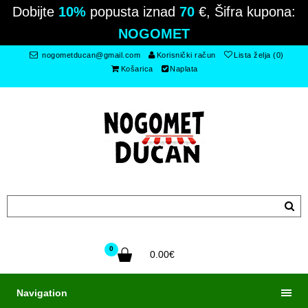
Dobijte
10%
popusta iznad
70
€, Šifra kupona:
NOGOMET
nogometducan@gmail.com
Korisnički račun
Lista želja (0)
Košarica
Naplata
0
0.00€
Navigation