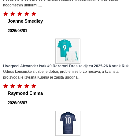
nogometnih uniformi.....
Joanne Smedley
2026/08/01
Liverpool Alexander Isak #9 Rezervni Dres za djecu 2025-26 Kratak Rukav
(+ Kratke hlače)
Odnos korisničke službe je dobar, problem se brzo rješava, a kvaliteta
proizvoda je izvrsna Kupnja je zaista ugodna.....
Raymond Emma
2026/08/03