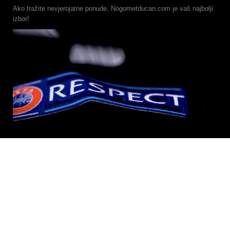
Ako tražite nevjerojatne ponude, Nogometducan.com je vaš najbolji
izbor!
Informacije
Kontaktirajte nas
Kako naručiti
Dostava i povrat