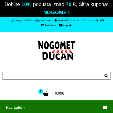
Dobijte
10%
popusta iznad
70
€, Šifra kupona:
NOGOMET
nogometducan@gmail.com
Korisnički račun
Lista želja (0)
Košarica
Naplata
0
0.00€
Navigation