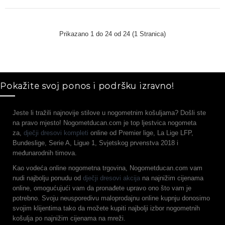
Prikazano 1 do 24 od 24 (1 Stranica)
Pokažite svoj ponos i podršku izravno!
Jeste li tražili najnovije stilove u nogometnim košuljama? Došli ste
na pravo mjesto! Nogometducan.com je top ljestvica nogometa
za,
dječji dresovi kompleti
online od Premier lige, La Lige LFP,
Bundeslige, Serie A, Ligue 1, Svjetskog prvenstva 2018 i
međunarodnih timova.
Kao vodeća online nogometna trgovina, Nogometducan.com vam
nudi najbolju ponudu od
dječji dresovi akcija
na najnižim cijenama
online, omogućujući vam da pronađete upravo ono što vam je
potrebno. Svoju neusporedivu maloprodajnu online kupnju donosimo
svojim klijentima tako da možete kupiti najbolji izbor nogometnih
košulja po najnižim cijenama na mreži.