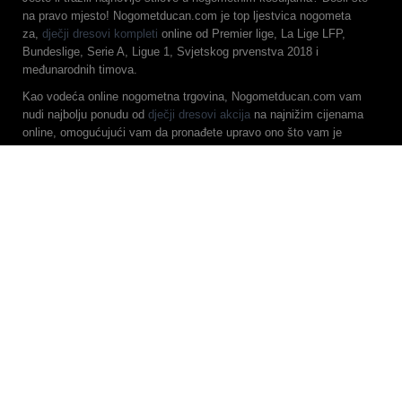
na pravo mjesto! Nogometducan.com je top ljestvica nogometa
za,
dječji dresovi kompleti
online od Premier lige, La Lige LFP,
Bundeslige, Serie A, Ligue 1, Svjetskog prvenstva 2018 i
međunarodnih timova.
Kao vodeća online nogometna trgovina, Nogometducan.com vam
nudi najbolju ponudu od
dječji dresovi akcija
na najnižim cijenama
online, omogućujući vam da pronađete upravo ono što vam je
potrebno. Svoju neusporedivu maloprodajnu online kupnju donosimo
svojim klijentima tako da možete kupiti najbolji izbor nogometnih
košulja po najnižim cijenama na mreži.
Ako tražite nevjerojatne ponude, Nogometducan.com je vaš najbolji
izbor!