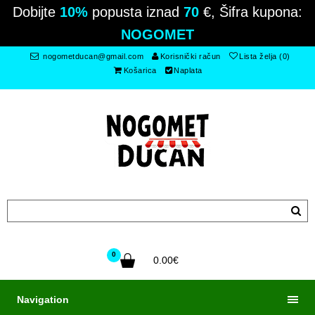
Dobijte
10%
popusta iznad
70
€, Šifra kupona:
NOGOMET
nogometducan@gmail.com
Korisnički račun
Lista želja (0)
Košarica
Naplata
0
0.00€
Navigation