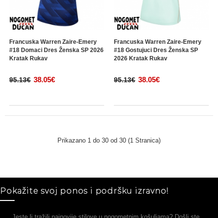
Francuska Warren Zaire-Emery
Francuska Warren Zaire-Emery
#18 Domaci Dres Ženska SP 2026
#18 Gostujuci Dres Ženska SP
Kratak Rukav
2026 Kratak Rukav
38.05€
38.05€
95.13€
95.13€
Prikazano 1 do 30 od 30 (1 Stranica)
Pokažite svoj ponos i podršku izravno!
Jeste li tražili najnovije stilove u nogometnim košuljama? Došli ste