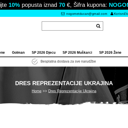
ijte
10%
popusta iznad
70
€, Šifra kupona:
NOGO
nogometducan@gmail.com
Korisničk
ene
Golman
SP 2026 Djecu
SP 2026 Muškarci
SP 2026 Žene
Besplatna dostava za sve narudžbe
DRES REPREZENTACIJE UKRAJINA
Home
Dres Reprezentacije Ukrajina