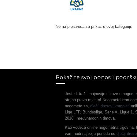
Nema proizvoda za prikaz u ovoj kategoriji.
Pokažite svoj ponos i podršku
Jeste li tražili najnovije stilove u nogo
ste na pravo mjesto! Nogometducan.com 
nogometa za,
dječji dresovi kompleti
onli
Lige LFP, Bundeslige, Serie A, Ligue 1,
2018 i međunarodnih timova.
Kao vodeća online nogometna trgovina
vam nudi najbolju ponudu od
dječji dreso