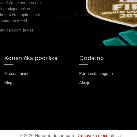
onađete upravo ono što
loprodajnu online
a možete kupiti najbolji
jenama na mreži.
etducan.com je vaš
Korisnička podrška
Dodatno
Mapa stranice
Partnerski program
Blog
Akcije
© 2026 Nogometducan.com.
Dresovi za djecu
akcija.