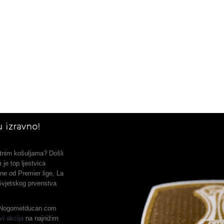
 izravno!
metnim košuljama? Došli
je top ljestvica
ne od Premier lige, La
 Svjetskog prvenstva
, Nogometducan.com
vi akcija
na najnižim