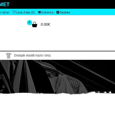
MET
i račun
Lista želja (0)
Košarica
Naplata
0
0.00€
Dodajte vlastiti naziv i broj