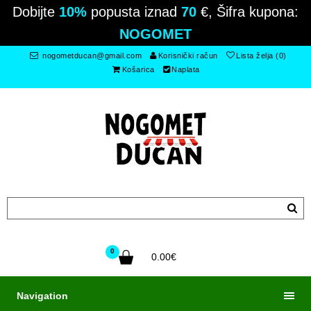
Dobijte
10%
popusta iznad
70
€, Šifra kupona:
NOGOMET
nogometducan@gmail.com
Korisnički račun
Lista želja (0)
Košarica
Naplata
0
0.00€
Navigation