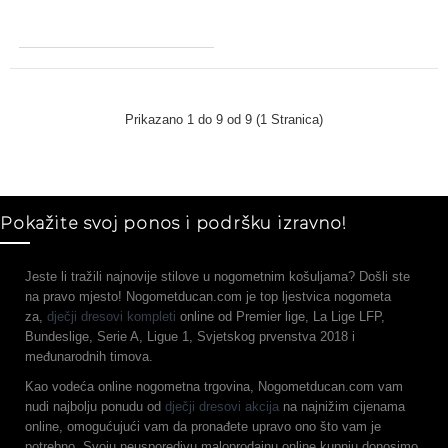
Prikazano 1 do 9 od 9 (1 Stranica)
Pokažite svoj ponos i podršku izravno!
Jeste li tražili najnovije stilove u nogometnim košuljama? Došli ste
na pravo mjesto! Nogometducan.com je top ljestvica nogometa
za,
dječji dresovi kompleti
online od Premier lige, La Lige LFP,
Bundeslige, Serie A, Ligue 1, Svjetskog prvenstva 2018 i
međunarodnih timova.
Kao vodeća online nogometna trgovina, Nogometducan.com vam
nudi najbolju ponudu od
dječji dresovi akcija
na najnižim cijenama
online, omogućujući vam da pronađete upravo ono što vam je
potrebno. Svoju neusporedivu maloprodajnu online kupnju donosimo