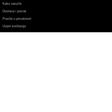
Kako naručiti
Dostava i povrat
Pravila o privatnosti
Uvjeti korištenja
Grafikon veličine
Korisnička podrška
Mapa stranice
Blog
Dodatno
Partnerski program
Akcije