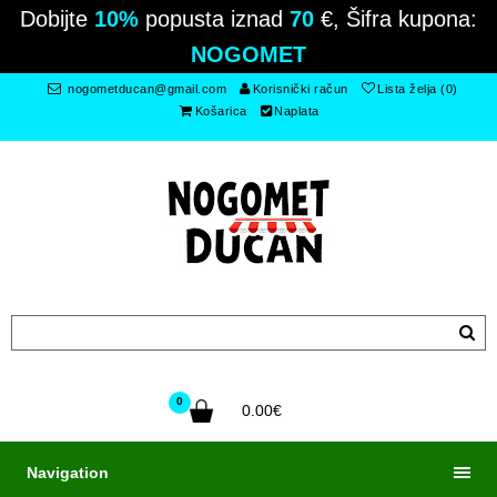
Dobijte
10%
popusta iznad
70
€, Šifra kupona:
NOGOMET
nogometducan@gmail.com
Korisnički račun
Lista želja (0)
Košarica
Naplata
0
0.00€
Navigation