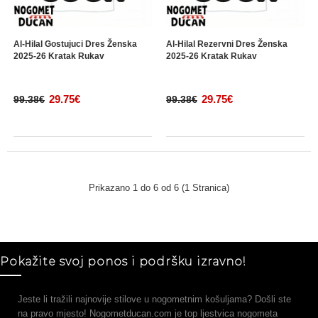
Al-Hilal Gostujuci Dres Ženska
Al-Hilal Rezervni Dres Ženska
2025-26 Kratak Rukav
2025-26 Kratak Rukav
29.75€
29.75€
99.38€
99.38€
Prikazano 1 do 6 od 6 (1 Stranica)
Pokažite svoj ponos i podršku izravno!
Jeste li tražili najnovije stilove u nogometnim košuljama? Došli ste
na pravo mjesto! Nogometducan.com je top ljestvica nogometa