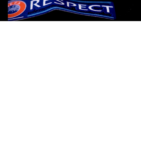
Informacije
Kontaktirajte nas
Kako naručiti
Dostava i povrat
Pravila o privatnosti
Uvjeti korištenja
Grafikon veličine
Korisnička podrška