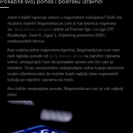
Pokažite svoj ponos i podršku izravno!
Jeste li tražili najnovije stilove u nogometnim košuljama? Došli ste
na pravo mjesto! Nogometducan.com je top ljestvica nogometa
za,
dječji dresovi kompleti
online od Premier lige, La Lige LFP,
Bundeslige, Serie A, Ligue 1, Svjetskog prvenstva 2018 i
međunarodnih timova.
Kao vodeća online nogometna trgovina, Nogometducan.com vam
nudi najbolju ponudu od
dječji dresovi akcija
na najnižim cijenama
online, omogućujući vam da pronađete upravo ono što vam je
potrebno. Svoju neusporedivu maloprodajnu online kupnju donosimo
svojim klijentima tako da možete kupiti najbolji izbor nogometnih
košulja po najnižim cijenama na mreži.
Ako tražite nevjerojatne ponude, Nogometducan.com je vaš najbolji
izbor!