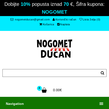
Dobijte
10%
popusta iznad
70
€, Šifra kupona:
NOGOMET
nogometducan@gmail.com
Korisnički račun
Lista želja (0)
Košarica
Naplata
0
0.00€
Navigation