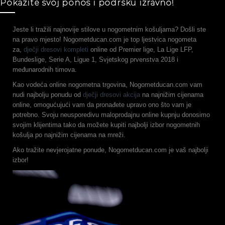
Pokažite svoj ponos i podršku izravno!
Jeste li tražili najnovije stilove u nogometnim košuljama? Došli ste
na pravo mjesto! Nogometducan.com je top ljestvica nogometa
za,
dječji dresovi kompleti
online od Premier lige, La Lige LFP,
Bundeslige, Serie A, Ligue 1, Svjetskog prvenstva 2018 i
međunarodnih timova.
Kao vodeća online nogometna trgovina, Nogometducan.com vam
nudi najbolju ponudu od
dječji dresovi akcija
na najnižim cijenama
online, omogućujući vam da pronađete upravo ono što vam je
potrebno. Svoju neusporedivu maloprodajnu online kupnju donosimo
svojim klijentima tako da možete kupiti najbolji izbor nogometnih
košulja po najnižim cijenama na mreži.
Ako tražite nevjerojatne ponude, Nogometducan.com je vaš najbolji
izbor!