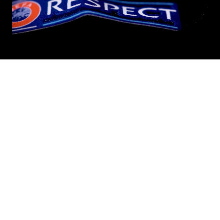
Informacije
Kontaktirajte nas
Kako naručiti
Dostava i povrat
Pravila o privatnosti
Uvjeti korištenja
Grafikon veličine
Korisnička podrška