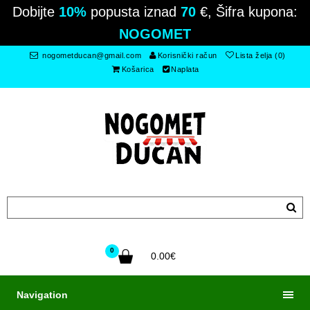
Dobijte
10%
popusta iznad
70
€, Šifra kupona:
NOGOMET
nogometducan@gmail.com
Korisnički račun
Lista želja (0)
Košarica
Naplata
0
0.00€
Navigation