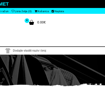
MET
i račun
Lista želja (0)
Košarica
Naplata
0
0.00€
Dodajte vlastiti naziv i broj