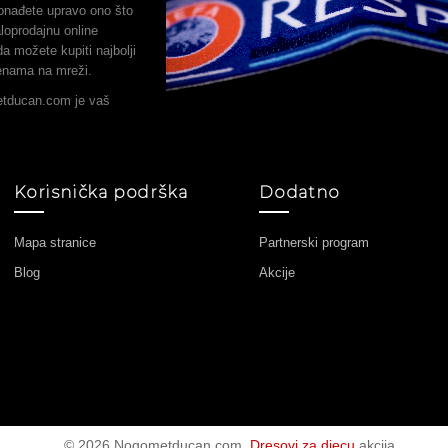
onađete upravo ono što
loprodajnu online
a možete kupiti najbolji
jenama na mreži.
etducan.com je vaš
Korisnička podrška
Dodatno
Mapa stranice
Partnerski program
Blog
Akcije
© 2026 Nogometducan.com.
Dresovi za djecu
akcija.