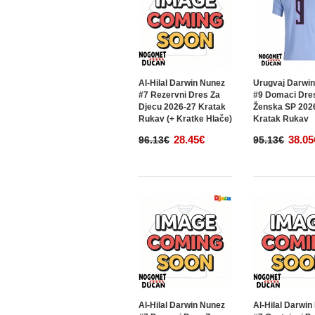
Al-Hilal Darwin Nunez
Urugvaj Darwi
#7 Rezervni Dres Za
#9 Domaci Dre
Djecu 2026-27 Kratak
Ženska SP 202
Rukav (+ Kratke Hlače)
Kratak Rukav
28.45€
38.05
96.13€
95.13€
Al-Hilal Darwin Nunez
Al-Hilal Darwi