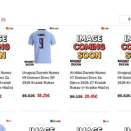
 (0)
n Nunez
Urugvaj Darwin Nunez
Al-Hilal Darwin Nunez
Urugvaj
res Za
#9 Domaci Dres SP
#7 Domaci Dres Za
#9 Gost
Kratak
2026 Kratak Rukav
Djecu 2026-27 Kratak
2026 Kr
e Hlače)
Rukav (+ Kratke Hlače)
38.25€
95.63€
95.63€
€
28.45€
96.13€