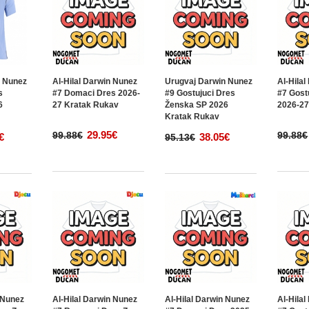
n Nunez
Al-Hilal Darwin Nunez
Urugvaj Darwin Nunez
Al-Hila
s
#7 Domaci Dres 2026-
#9 Gostujuci Dres
#7 Gost
6
27 Kratak Rukav
Ženska SP 2026
2026-27
Kratak Rukav
29.95€
99.88€
99.88€
€
38.05€
95.13€
n Nunez
Al-Hilal Darwin Nunez
Al-Hilal Darwin Nunez
Al-Hila