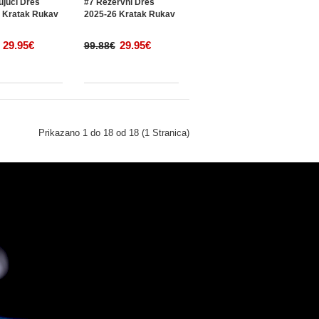
ujuci Dres
#7 Rezervni Dres
 Kratak Rukav
2025-26 Kratak Rukav
29.95€
29.95€
99.88€
Prikazano 1 do 18 od 18 (1 Stranica)