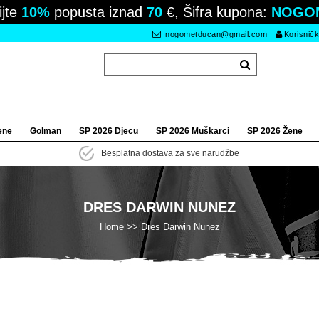
ijte
10%
popusta iznad
70
€, Šifra kupona:
NOGO
nogometducan@gmail.com
Korisničk
ene
Golman
SP 2026 Djecu
SP 2026 Muškarci
SP 2026 Žene
Besplatna dostava za sve narudžbe
DRES DARWIN NUNEZ
Home
Dres Darwin Nunez