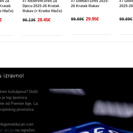
res Za
#7 Rezervni Dres Za
#7 Domaci Dres 2025-
#7 Gost
Kratak
Djecu 2025-26 Kratak
26 Kratak Rukav
2025-26
e Hlače)
Rukav (+ Kratke Hlače)
29.95€
99.88€
99.88€
€
28.45€
96.13€
 izravno!
metnim košuljama? Došli
je top ljestvica
ne od Premier lige, La
 Svjetskog prvenstva
, Nogometducan.com
vi akcija
na najnižim