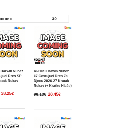
 Darwin Nunez
Al-Hilal Darwin Nunez
ujuci Dres SP
#7 Gostujuci Dres Za
atak Rukav
Djecu 2026-27 Kratak
Rukav (+ Kratke Hlače)
38.25€
28.45€
96.13€