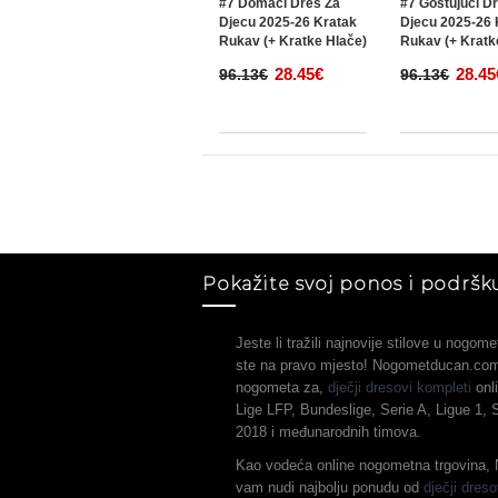
#7 Domaci Dres Za
#7 Gostujuci D
Djecu 2025-26 Kratak
Djecu 2025-26 
Rukav (+ Kratke Hlače)
Rukav (+ Kratk
28.45€
28.45
96.13€
96.13€
Pokažite svoj ponos i podršku
Jeste li tražili najnovije stilove u nogo
ste na pravo mjesto! Nogometducan.com 
nogometa za,
dječji dresovi kompleti
onli
Lige LFP, Bundeslige, Serie A, Ligue 1,
2018 i međunarodnih timova.
Kao vodeća online nogometna trgovina
vam nudi najbolju ponudu od
dječji dreso