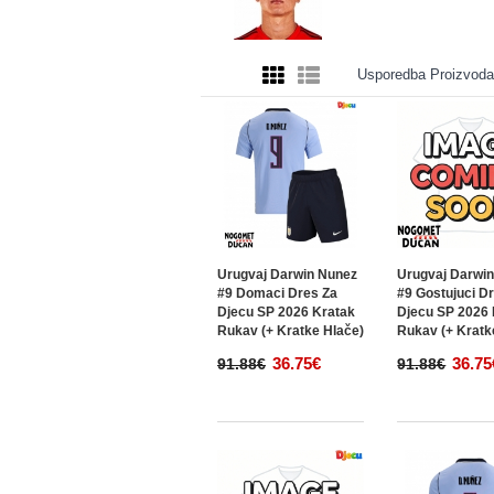
Usporedba Proizvoda
Urugvaj Darwin Nunez
Urugvaj Darwi
#9 Domaci Dres Za
#9 Gostujuci D
Djecu SP 2026 Kratak
Djecu SP 2026 
Rukav (+ Kratke Hlače)
Rukav (+ Kratk
36.75€
36.75
91.88€
91.88€