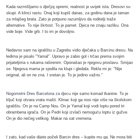
Kada razmišljamo o dječjoj opremi, realnost je uvijek ista. Dresovi su
skupi. A klinci rastu. Onaj koji kupiš danas, za godinu dana je taman
za mlajšeg brata. Zato je potpuno razumljivo da roditelji traže
alternative. To nije škrtost. To je pamet. Djeca ne znaju razliku. Ona
vide boje. Vide grb. I to im je dovoljno.
Nedavno sam na igralištu u Zagrebu vidio dječaka u Barcinu dresu. Na
leđima je pisalo "Yamal". Upravo je zabio gol i trčao prema svojim
prijateljima s rukama raširenim. Oponašao je njegovu proslavu. Smijao
se. Njegova mama je sjedila na klupi i gledala. Rekla mi je: "Nije
original, ali on ne zna. I sretan je. To je jedino važno."
Nogometni Dres Barcelona za djecu
nije samo komad tkanine. To je
ključ koji otvara vrata mašti. Klinac koji ga nosi nije više na školskom
igralištu. On je na Camp Nou. On je Yamal koji vodi loptu pored tri
obrambena igrača. On je Pedri koji izvlači nemoguću loptu iz gužve.
On je dio nečeg velikog. Makar na sat vremena.
I zato, kad vaše dijete poželi Barcin dres – kupite mu ga. Ne mora biti