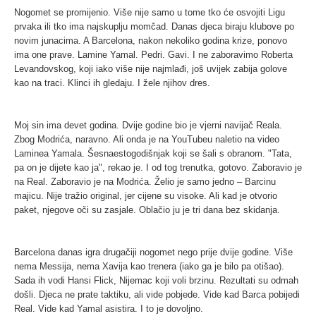
Nogomet se promijenio. Više nije samo u tome tko će osvojiti Ligu
prvaka ili tko ima najskuplju momčad. Danas djeca biraju klubove po
novim junacima. A Barcelona, nakon nekoliko godina krize, ponovo
ima one prave. Lamine Yamal. Pedri. Gavi. I ne zaboravimo Roberta
Levandovskog, koji iako više nije najmlađi, još uvijek zabija golove
kao na traci. Klinci ih gledaju. I žele njihov dres.
Moj sin ima devet godina. Dvije godine bio je vjerni navijač Reala.
Zbog Modrića, naravno. Ali onda je na YouTubeu naletio na video
Laminea Yamala. Šesnaestogodišnjak koji se šali s obranom. "Tata,
pa on je dijete kao ja", rekao je. I od tog trenutka, gotovo. Zaboravio je
na Real. Zaboravio je na Modrića. Želio je samo jedno – Barcinu
majicu. Nije tražio original, jer cijene su visoke. Ali kad je otvorio
paket, njegove oči su zasjale. Oblačio ju je tri dana bez skidanja.
Barcelona danas igra drugačiji nogomet nego prije dvije godine. Više
nema Messija, nema Xavija kao trenera (iako ga je bilo pa otišao).
Sada ih vodi Hansi Flick, Nijemac koji voli brzinu. Rezultati su odmah
došli. Djeca ne prate taktiku, ali vide pobjede. Vide kad Barca pobijedi
Real. Vide kad Yamal asistira. I to je dovoljno.