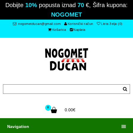
Dobijte
10%
popusta iznad
70
€, Šifra kupona:
NOGOMET
nogometducan@gmail.com
Korisnički račun
Lista želja (0)
Košarica
Naplata
0
0.00€
Navigation