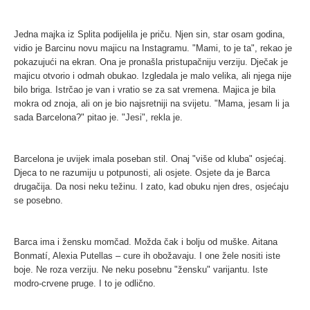
Jedna majka iz Splita podijelila je priču. Njen sin, star osam godina,
vidio je Barcinu novu majicu na Instagramu. "Mami, to je ta", rekao je
pokazujući na ekran. Ona je pronašla pristupačniju verziju. Dječak je
majicu otvorio i odmah obukao. Izgledala je malo velika, ali njega nije
bilo briga. Istrčao je van i vratio se za sat vremena. Majica je bila
mokra od znoja, ali on je bio najsretniji na svijetu. "Mama, jesam li ja
sada Barcelona?" pitao je. "Jesi", rekla je.
Barcelona je uvijek imala poseban stil. Onaj "više od kluba" osjećaj.
Djeca to ne razumiju u potpunosti, ali osjete. Osjete da je Barca
drugačija. Da nosi neku težinu. I zato, kad obuku njen dres, osjećaju
se posebno.
Barca ima i žensku momčad. Možda čak i bolju od muške. Aitana
Bonmatí, Alexia Putellas – cure ih obožavaju. I one žele nositi iste
boje. Ne roza verziju. Ne neku posebnu "žensku" varijantu. Iste
modro-crvene pruge. I to je odlično.