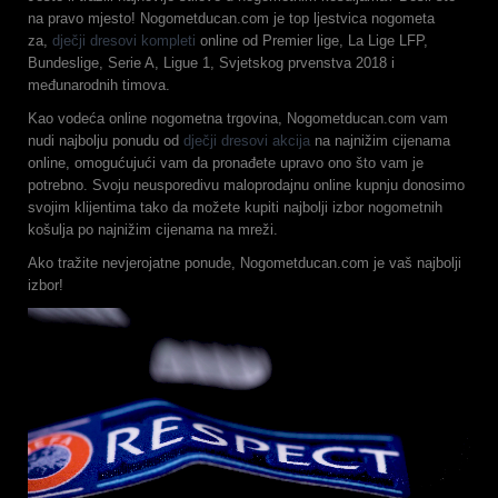
na pravo mjesto! Nogometducan.com je top ljestvica nogometa
za,
dječji dresovi kompleti
online od Premier lige, La Lige LFP,
Bundeslige, Serie A, Ligue 1, Svjetskog prvenstva 2018 i
međunarodnih timova.
Kao vodeća online nogometna trgovina, Nogometducan.com vam
nudi najbolju ponudu od
dječji dresovi akcija
na najnižim cijenama
online, omogućujući vam da pronađete upravo ono što vam je
potrebno. Svoju neusporedivu maloprodajnu online kupnju donosimo
svojim klijentima tako da možete kupiti najbolji izbor nogometnih
košulja po najnižim cijenama na mreži.
Ako tražite nevjerojatne ponude, Nogometducan.com je vaš najbolji
izbor!