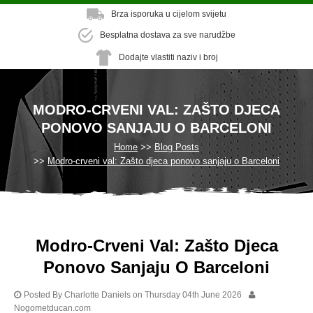
Brza isporuka u cijelom svijetu
Besplatna dostava za sve narudžbe
Dodajte vlastiti naziv i broj
MODRO-CRVENI VAL: ZAŠTO DJECA
PONOVO SANJAJU O BARCELONI
Home
Blog Posts
Modro-crveni val: Zašto djeca ponovo sanjaju o Barceloni
Modro-Crveni Val: Zašto Djeca
Ponovo Sanjaju O Barceloni
Posted By Charlotte Daniels on Thursday 04th June 2026
Nogometducan.com