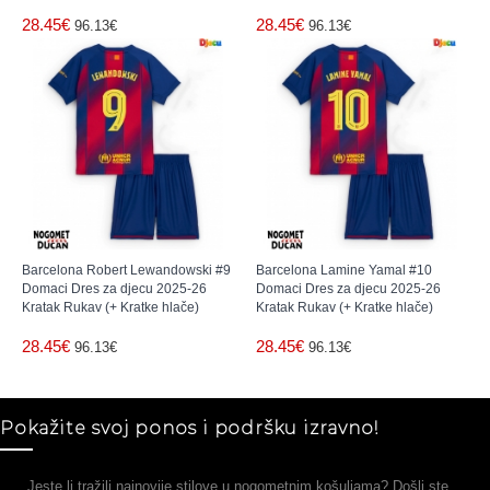
28.45€
28.45€
96.13€
96.13€
Barcelona Robert Lewandowski #9
Barcelona Lamine Yamal #10
Domaci Dres za djecu 2025-26
Domaci Dres za djecu 2025-26
Kratak Rukav (+ Kratke hlače)
Kratak Rukav (+ Kratke hlače)
28.45€
28.45€
96.13€
96.13€
Pokažite svoj ponos i podršku izravno!
Jeste li tražili najnovije stilove u nogometnim košuljama? Došli ste