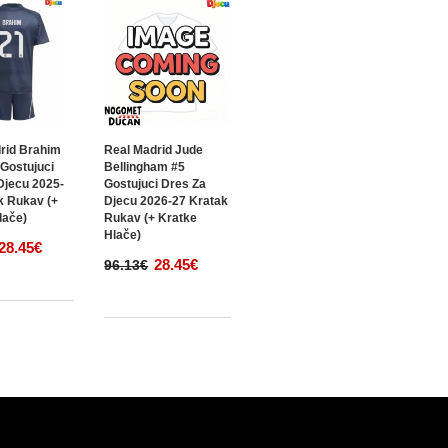
rid Brahim
Real Madrid Jude
 Gostujuci
Bellingham #5
Djecu 2025-
Gostujuci Dres Za
k Rukav (+
Djecu 2026-27 Kratak
lače)
Rukav (+ Kratke
Hlače)
28.45€
28.45€
96.13€