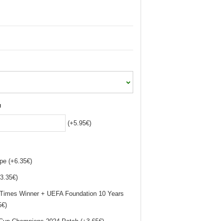
J
(+5.95€)
pe (+6.35€)
3.35€)
 Times Winner + UEFA Foundation 10 Years
5€)