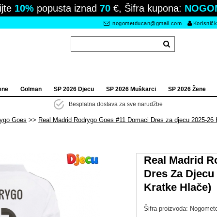
ijte
10%
popusta iznad
70
€, Šifra kupona:
NOGO
nogometducan@gmail.com
Korisničk
ene
Golman
SP 2026 Djecu
SP 2026 Muškarci
SP 2026 Žene
Besplatna dostava za sve narudžbe
rygo Goes
Real Madrid Rodrygo Goes #11 Domaci Dres za djecu 2025-26 K
Real Madrid R
Dres Za Djecu
Kratke Hlače)
Šifra proizvoda:
Nogomet