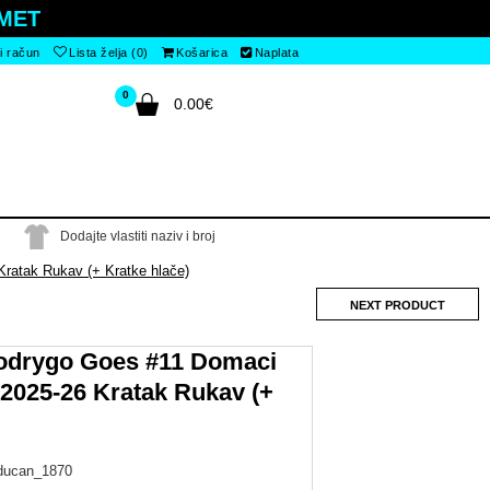
MET
i račun
Lista želja (0)
Košarica
Naplata
0
0.00€
Dodajte vlastiti naziv i broj
ratak Rukav (+ Kratke hlače)
NEXT PRODUCT
odrygo Goes #11 Domaci
 2025-26 Kratak Rukav (+
ducan_1870