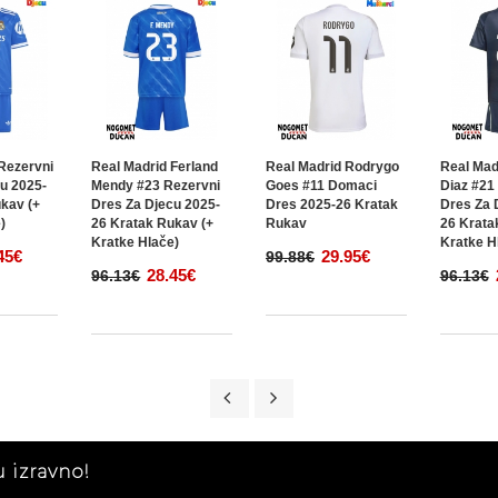
Rezervni
Real Madrid Ferland
Real Madrid Rodrygo
Real Mad
u 2025-
Mendy #23 Rezervni
Goes #11 Domaci
Diaz #21
kav (+
Dres Za Djecu 2025-
Dres 2025-26 Kratak
Dres Za 
)
26 Kratak Rukav (+
Rukav
26 Krata
Kratke Hlače)
Kratke H
45€
29.95€
99.88€
28.45€
96.13€
96.13€
 izravno!