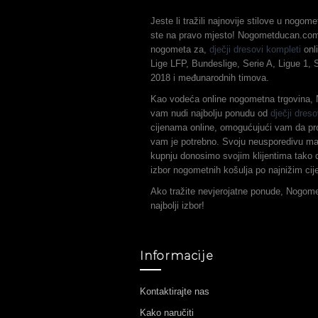
Jeste li tražili najnovije stilove u nogo
ste na pravo mjesto! Nogometducan.com 
nogometa za,
dječji dresovi kompleti
onli
Lige LFP, Bundeslige, Serie A, Ligue 1,
2018 i međunarodnih timova.
Kao vodeća online nogometna trgovina
vam nudi najbolju ponudu od
dječji dreso
cijenama online, omogućujući vam da pr
vam je potrebno. Svoju neusporedivu ma
kupnju donosimo svojim klijentima tako d
izbor nogometnih košulja po najnižim ci
Ako tražite nevjerojatne ponude, Nogom
najbolji izbor!
Informacije
Kontaktirajte nas
Kako naručiti