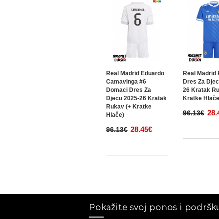
Real Madrid Eduardo
Real Madrid 
Camavinga #6
Dres Za Djec
Domaci Dres Za
26 Kratak Ru
Djecu 2025-26 Kratak
Kratke Hlače
Rukav (+ Kratke
28.
96.13€
Hlače)
28.45€
96.13€
Pokažite svoj ponos i podršku