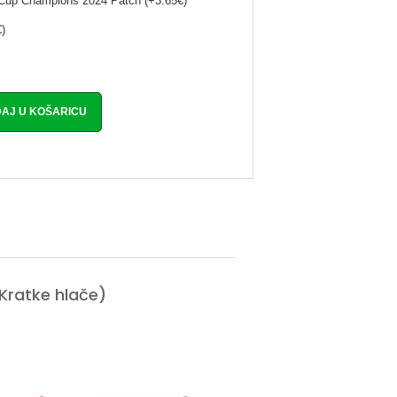
l Cup Champions 2024 Patch (+3.65€)
)
Kratke hlače)