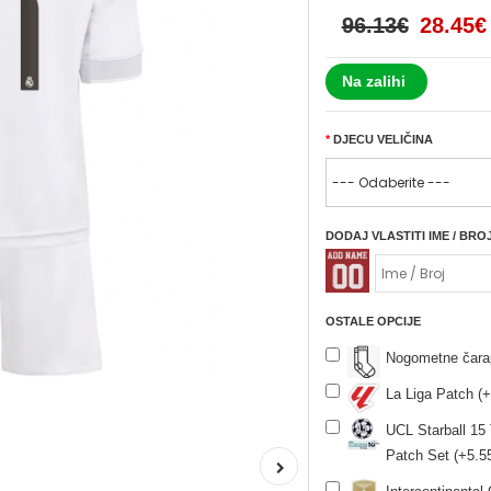
96.13€
28.45€
Na zalihi
DJECU VELIČINA
DODAJ VLASTITI IME / BRO
OSTALE OPCIJE
Nogometne čara
La Liga Patch (+
UCL Starball 15
Patch Set (+5.5