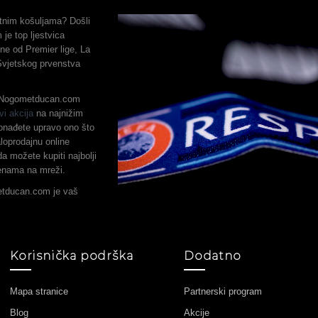
metnim košuljama? Došli
je top ljestvica
ne od Premier lige, La
 Svjetskog prvenstva
, Nogometducan.com
vi akcija
na najnižim
onađete upravo ono što
loprodajnu online
a možete kupiti najbolji
jenama na mreži.
etducan.com je vaš
Korisnička podrška
Dodatno
Mapa stranice
Partnerski program
Blog
Akcije