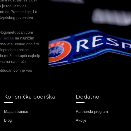
metnim košuljama? Došli
je top ljestvica
ne od Premier lige, La
 Svjetskog prvenstva
, Nogometducan.com
vi akcija
na najnižim
onađete upravo ono što
loprodajnu online
a možete kupiti najbolji
jenama na mreži.
etducan.com je vaš
Korisnička podrška
Dodatno
Mapa stranice
Partnerski program
Blog
Akcije