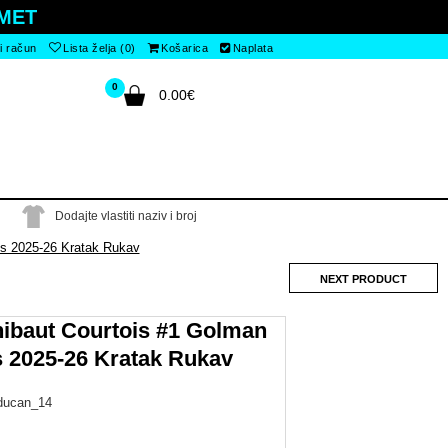
MET
i račun
Lista želja (0)
Košarica
Naplata
0
0.00€
Dodajte vlastiti naziv i broj
es 2025-26 Kratak Rukav
NEXT PRODUCT
hibaut Courtois #1 Golman
s 2025-26 Kratak Rukav
ducan_14