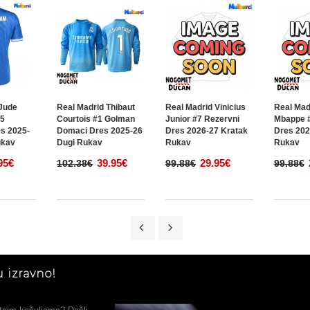
Jude
Real Madrid Thibaut
Real Madrid Vinicius
Real Mad
#5
Courtois #1 Golman
Junior #7 Rezervni
Mbappe #
s 2025-
Domaci Dres 2025-26
Dres 2026-27 Kratak
Dres 202
ukav
Dugi Rukav
Rukav
Rukav
95€
39.95€
29.95€
102.38€
99.88€
99.88€
 izravno!