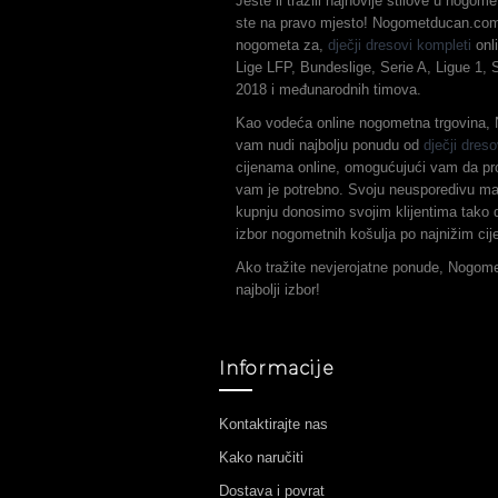
Jeste li tražili najnovije stilove u nogo
ste na pravo mjesto! Nogometducan.com 
nogometa za,
dječji dresovi kompleti
onli
Lige LFP, Bundeslige, Serie A, Ligue 1,
2018 i međunarodnih timova.
Kao vodeća online nogometna trgovina
vam nudi najbolju ponudu od
dječji dreso
cijenama online, omogućujući vam da pr
vam je potrebno. Svoju neusporedivu ma
kupnju donosimo svojim klijentima tako d
izbor nogometnih košulja po najnižim ci
Ako tražite nevjerojatne ponude, Nogom
najbolji izbor!
Informacije
Kontaktirajte nas
Kako naručiti
Dostava i povrat