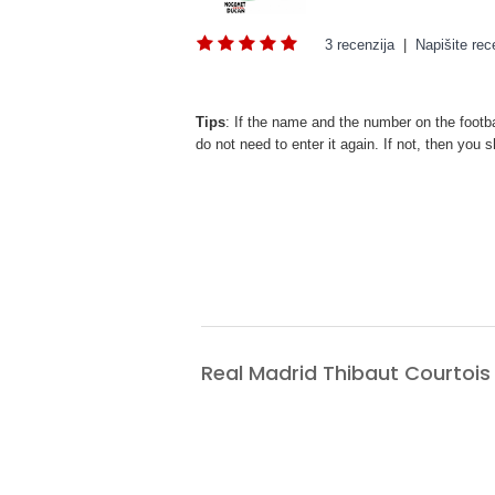
3 recenzija
|
Napišite rec
Tips
: If the name and the number on the footba
do not need to enter it again. If not, then yo
Real Madrid Thibaut Courtoi