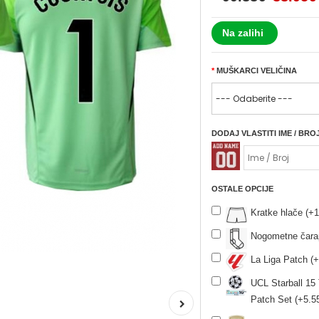
Na zalihi
MUŠKARCI VELIČINA
DODAJ VLASTITI IME / BRO
OSTALE OPCIJE
Kratke hlače (+1
Nogometne čara
La Liga Patch (+
UCL Starball 15
Patch Set (+5.5