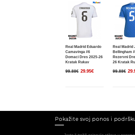
Real Madrid Eduardo
Real Madrid 
Camavinga #6
Bellingham 
Domaci Dres 2025-26
Rezervni Dre
Kratak Rukav
26 Kratak R
29.95€
29.
99.88€
99.88€
Pokažite svoj ponos i podršku