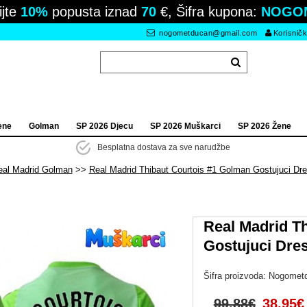
ijte
10%
popusta iznad
70
€, Šifra kupona:
NOGO
nogometducan@gmail.com
Korisničk
ene
Golman
SP 2026 Djecu
SP 2026 Muškarci
SP 2026 Žene
Besplatna dostava za sve narudžbe
eal Madrid Golman
Real Madrid Thibaut Courtois #1 Golman Gostujuci Dr
Real Madrid T
Gostujuci Dre
Šifra proizvoda:
Nogomet
99.88€
38.95€