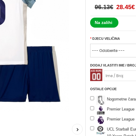
96.13€
28.45€
Na zalihi
DJECU VELIČINA
DODAJ VLASTITI IME / BRO
OSTALE OPCIJE
Nogometne čara
Premier League 
Premier League 
UCL Starball Eu