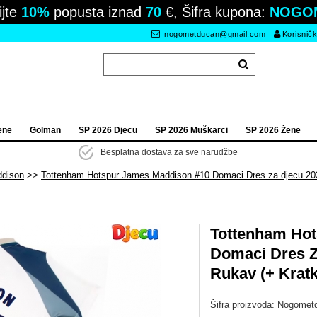
ijte
10%
popusta iznad
70
€, Šifra kupona:
NOGO
nogometducan@gmail.com
Korisničk
ene
Golman
SP 2026 Djecu
SP 2026 Muškarci
SP 2026 Žene
Besplatna dostava za sve narudžbe
dison
Tottenham Hotspur James Maddison #10 Domaci Dres za djecu 202
Tottenham Hot
Domaci Dres Z
Rukav (+ Kratk
Šifra proizvoda:
Nogomet