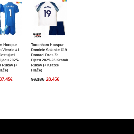
m Hotspur
Tottenham Hotspur
o Vicario #1
Dominic Solanke #19
ostujuci
Domaci Dres Za
Djecu 2025-
Djecu 2025-26 Kratak
k Rukav (+
Rukav (+ Kratke
lače)
Hlače)
37.45€
28.45€
96.13€