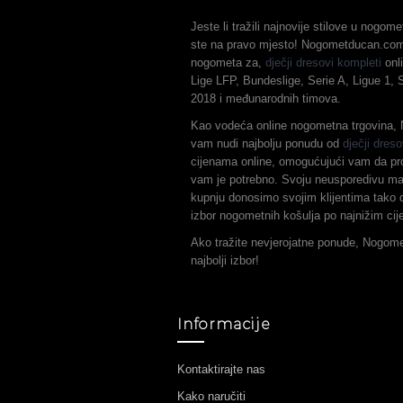
Jeste li tražili najnovije stilove u nogo
ste na pravo mjesto! Nogometducan.com 
nogometa za,
dječji dresovi kompleti
onli
Lige LFP, Bundeslige, Serie A, Ligue 1,
2018 i međunarodnih timova.
Kao vodeća online nogometna trgovina
vam nudi najbolju ponudu od
dječji dreso
cijenama online, omogućujući vam da pr
vam je potrebno. Svoju neusporedivu ma
kupnju donosimo svojim klijentima tako d
izbor nogometnih košulja po najnižim ci
Ako tražite nevjerojatne ponude, Nogom
najbolji izbor!
Informacije
Kontaktirajte nas
Kako naručiti