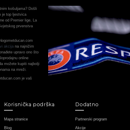
metnim košuljama? Došli
je top ljestvica
ne od Premier lige, La
 Svjetskog prvenstva
, Nogometducan.com
vi akcija
na najnižim
onađete upravo ono što
loprodajnu online
a možete kupiti najbolji
jenama na mreži.
etducan.com je vaš
Korisnička podrška
Dodatno
Mapa stranice
Partnerski program
Blog
Akcije