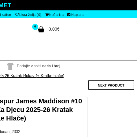
MET
i račun
Lista želja (0)
Košarica
Naplata
0
0.00€
Dodajte vlastiti naziv i broj
5-26 Kratak Rukav (+ Kratke hlače)
NEXT PRODUCT
spur James Maddison #10
a Djecu 2025-26 Kratak
e Hlače)
ducan_2332