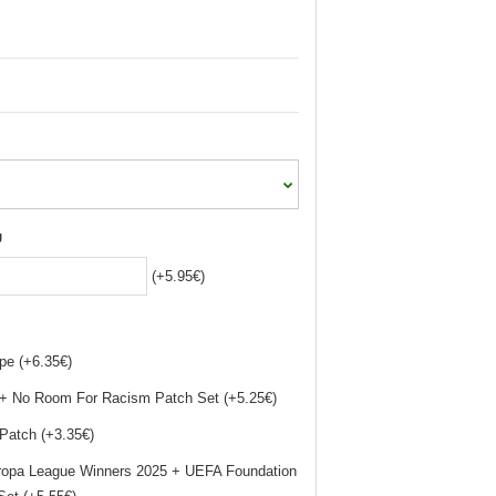
J
(+5.95€)
pe (+6.35€)
+ No Room For Racism Patch Set (+5.25€)
Patch (+3.35€)
ropa League Winners 2025 + UEFA Foundation