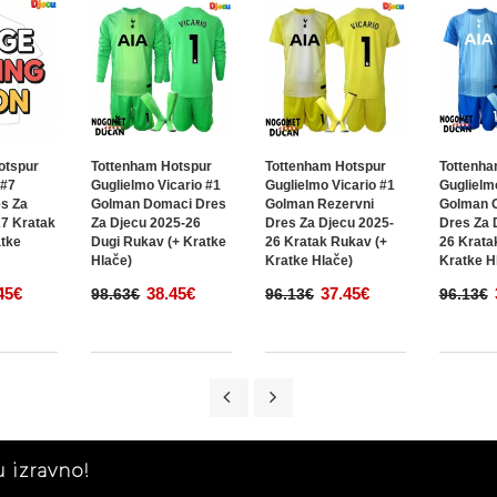
otspur
Tottenham Hotspur
Tottenham Hotspur
Tottenha
 #7
Guglielmo Vicario #1
Guglielmo Vicario #1
Guglielm
s Za
Golman Domaci Dres
Golman Rezervni
Golman G
27 Kratak
Za Djecu 2025-26
Dres Za Djecu 2025-
Dres Za 
atke
Dugi Rukav (+ Kratke
26 Kratak Rukav (+
26 Krata
Hlače)
Kratke Hlače)
Kratke H
45€
38.45€
37.45€
98.63€
96.13€
96.13€
 izravno!