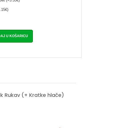
Set (+5.55€)
.15€)
 Rukav (+ Kratke hlače)