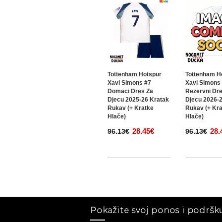
Tottenham Hotspur
Tottenham H
Xavi Simons #7
Xavi Simons
Domaci Dres Za
Rezervni Dre
Djecu 2025-26 Kratak
Djecu 2026-
Rukav (+ Kratke
Rukav (+ Kr
Hlače)
Hlače)
28.45€
28.
96.13€
96.13€
Pokažite svoj ponos i podršku